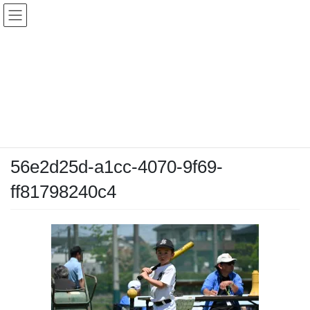
コ
ナ
ン
ビ
テ
ゲ
ン
ー
メディア
ツ
シ
へ
ョ
ス
ン
HOME
メディア
56e2d25d-a1cc-4070-9f69-ff81798240c4
キ
に
ッ
移
プ
動
2026-05-05
/ 最終更新日時 :
2026-05-05
chiyodamarines
56e2d25d-a1cc-4070-9f69-
ff81798240c4