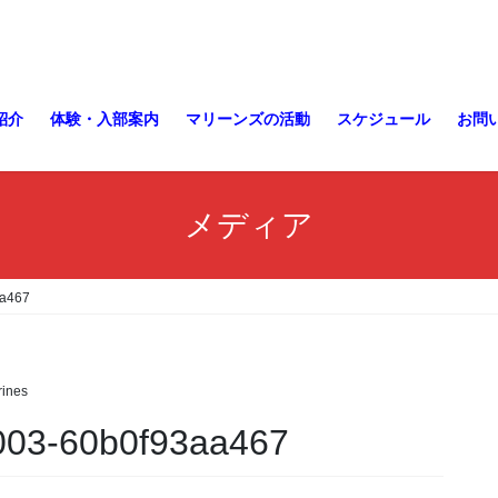
紹介
体験・入部案内
マリーンズの活動
スケジュール
お問
メディア
aa467
ines
003-60b0f93aa467