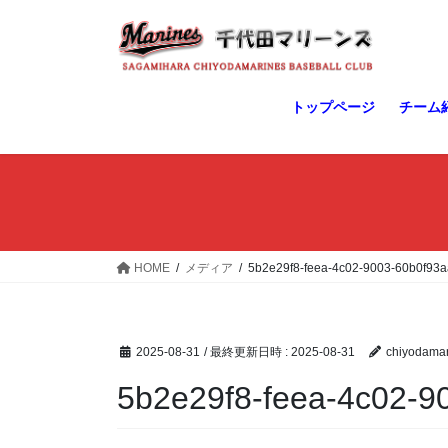
コ
ナ
ン
ビ
テ
ゲ
ン
ー
ツ
シ
トップページ
チーム
へ
ョ
ス
ン
キ
に
ッ
移
プ
動
HOME
メディア
5b2e29f8-feea-4c02-9003-60b0f93
2025-08-31
/ 最終更新日時 :
2025-08-31
chiyodamar
5b2e29f8-feea-4c02-9