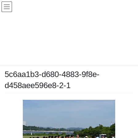
コ
ナ
ン
ビ
テ
ゲ
ン
ー
メディア
ツ
シ
へ
ョ
ス
ン
HOME
メディア
5c6aa1b3-d680-4883-9f8e-d458aee596e8-2-1
キ
に
ッ
移
プ
動
2025-06-28
/ 最終更新日時 :
2025-06-28
chiyodamarines
5c6aa1b3-d680-4883-9f8e-
d458aee596e8-2-1