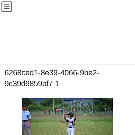
コ
ナ
ン
ビ
テ
ゲ
ン
ー
メディア
ツ
シ
へ
ョ
ス
ン
HOME
メディア
6268ced1-8e39-4066-9be2-9c39d9859bf7-1
キ
に
ッ
移
プ
動
2025-07-05
/ 最終更新日時 :
2025-07-05
chiyodamarines
6268ced1-8e39-4066-9be2-
9c39d9859bf7-1