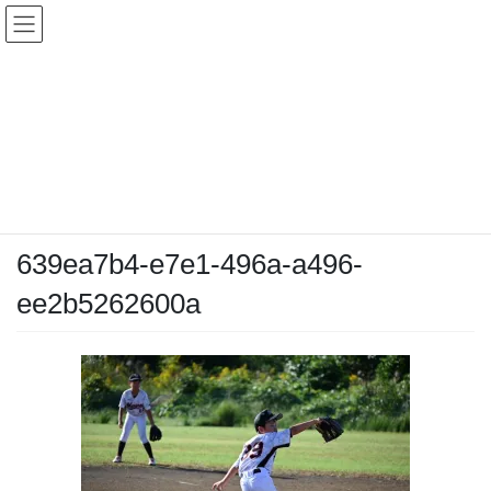
コ
ナ
ン
ビ
テ
ゲ
ン
ー
メディア
ツ
シ
へ
ョ
ス
ン
HOME
メディア
639ea7b4-e7e1-496a-a496-ee2b5262600a
キ
に
ッ
移
プ
動
2025-10-19
/ 最終更新日時 :
2025-10-19
chiyodamarines
639ea7b4-e7e1-496a-a496-
ee2b5262600a