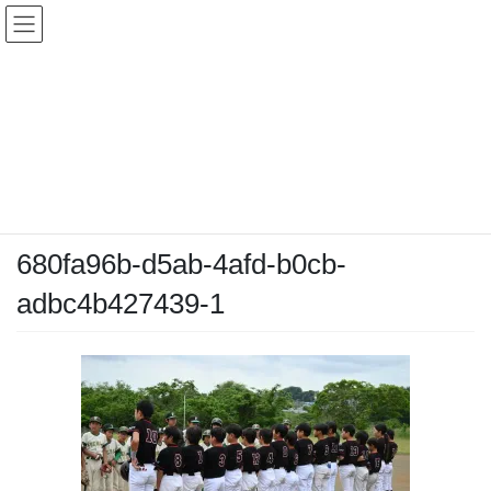
コ
ナ
ン
ビ
テ
ゲ
ン
ー
メディア
ツ
シ
へ
ョ
ス
ン
HOME
メディア
680fa96b-d5ab-4afd-b0cb-adbc4b427439-1
キ
に
ッ
移
プ
動
2026-05-06
/ 最終更新日時 :
2026-05-06
chiyodamarines
680fa96b-d5ab-4afd-b0cb-
adbc4b427439-1