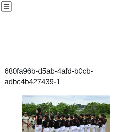
コ
ナ
ン
ビ
テ
ゲ
ン
ー
メディア
ツ
シ
へ
ョ
ス
ン
HOME
メディア
680fa96b-d5ab-4afd-b0cb-adbc4b427439-1
キ
に
ッ
移
プ
動
2026-05-06
/ 最終更新日時 :
2026-05-06
chiyodamarines
680fa96b-d5ab-4afd-b0cb-
adbc4b427439-1