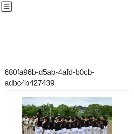
コ
ナ
ン
ビ
テ
ゲ
ン
ー
メディア
ツ
シ
へ
ョ
ス
ン
HOME
メディア
680fa96b-d5ab-4afd-b0cb-adbc4b427439
キ
に
ッ
移
プ
動
2026-05-06
/ 最終更新日時 :
2026-05-06
chiyodamarines
680fa96b-d5ab-4afd-b0cb-
adbc4b427439