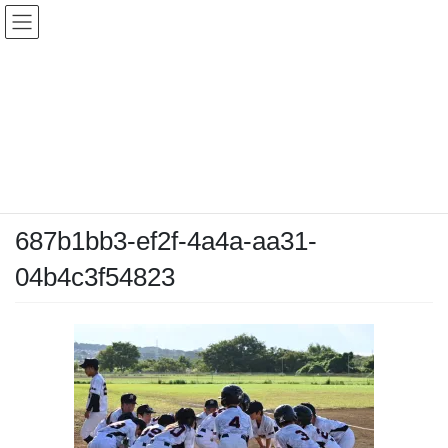
コ
ナ
ン
ビ
テ
ゲ
ン
ー
メディア
ツ
シ
へ
ョ
ス
ン
HOME
メディア
687b1bb3-ef2f-4a4a-aa31-04b4c3f54823
キ
に
ッ
移
プ
動
2025-10-19
/ 最終更新日時 :
2025-10-19
chiyodamarines
687b1bb3-ef2f-4a4a-aa31-
04b4c3f54823