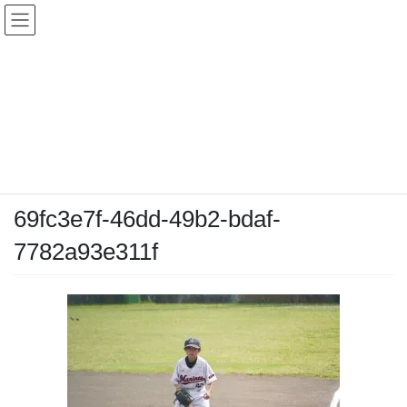
コ
ナ
ン
ビ
テ
ゲ
ン
ー
メディア
ツ
シ
へ
ョ
ス
ン
HOME
メディア
69fc3e7f-46dd-49b2-bdaf-7782a93e311f
キ
に
ッ
移
プ
動
2026-04-18
/ 最終更新日時 :
2026-04-18
chiyodamarines
69fc3e7f-46dd-49b2-bdaf-
7782a93e311f