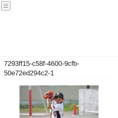
コ
ナ
ン
ビ
テ
ゲ
ン
ー
メディア
ツ
シ
へ
ョ
ス
ン
HOME
メディア
7293ff15-c58f-4600-9cfb-50e72ed294c2-1
キ
に
ッ
移
プ
動
2025-06-29
/ 最終更新日時 :
2025-06-29
chiyodamarines
7293ff15-c58f-4600-9cfb-
50e72ed294c2-1