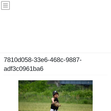
コ
ナ
ン
ビ
テ
ゲ
ン
ー
メディア
ツ
シ
へ
ョ
ス
ン
HOME
メディア
7810d058-33e6-468c-9887-adf3c0961ba6
キ
に
ッ
移
プ
動
2026-05-06
/ 最終更新日時 :
2026-05-06
chiyodamarines
7810d058-33e6-468c-9887-
adf3c0961ba6