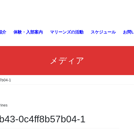
紹介
体験・入部案内
マリーンズの活動
スケジュール
お問
メディア
7b04-1
ines
b43-0c4ff8b57b04-1