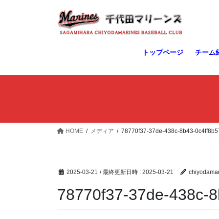
コ
ナ
ン
ビ
テ
ゲ
ン
ー
ツ
シ
トップページ
チーム
へ
ョ
ス
ン
キ
に
ッ
移
プ
動
HOME
メディア
78770f37-37de-438c-8b43-0c4ff8b5
2025-03-21
/ 最終更新日時 :
2025-03-21
chiyodamar
78770f37-37de-438c-8