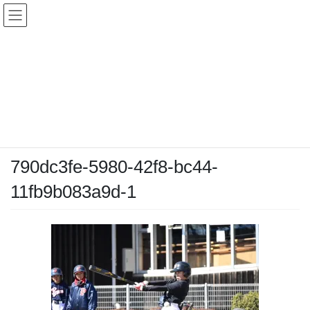
コ
ナ
ン
ビ
テ
ゲ
ン
ー
メディア
ツ
シ
へ
ョ
ス
ン
HOME
メディア
790dc3fe-5980-42f8-bc44-11fb9b083a9d-1
キ
に
ッ
移
プ
動
2025-02-23
/ 最終更新日時 :
2025-02-23
chiyodamarines
790dc3fe-5980-42f8-bc44-
11fb9b083a9d-1