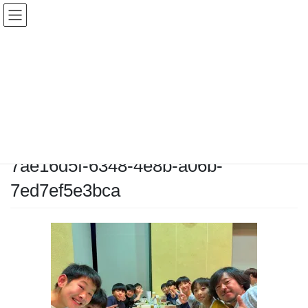
コ
ナ
ン
ビ
テ
ゲ
ン
ー
メディア
ツ
シ
へ
ョ
ス
ン
HOME
メディア
7ae16d5f-6348-4e8b-a06b-7ed7ef5e3bca
キ
に
ッ
移
プ
動
2026-03-03
/ 最終更新日時 :
2026-03-03
chiyodamarines
7ae16d5f-6348-4e8b-a06b-
7ed7ef5e3bca