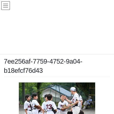
コ
ナ
ン
ビ
テ
ゲ
ン
ー
メディア
ツ
シ
へ
ョ
ス
ン
HOME
メディア
7ee256af-7759-4752-9a04-b18efcf76d43
キ
に
ッ
移
プ
動
2026-06-23
/ 最終更新日時 :
2026-06-23
chiyodamarines
7ee256af-7759-4752-9a04-
b18efcf76d43