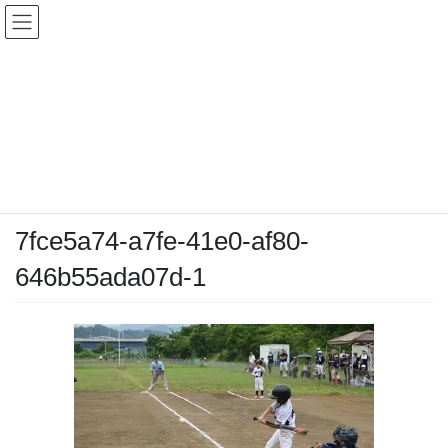
コ
ナ
ン
ビ
テ
ゲ
ン
ー
メディア
ツ
シ
へ
ョ
ス
ン
HOME
メディア
7fce5a74-a7fe-41e0-af80-646b55ada07d-1
キ
に
ッ
移
プ
動
2025-07-05
/ 最終更新日時 :
2025-07-05
chiyodamarines
7fce5a74-a7fe-41e0-af80-
646b55ada07d-1