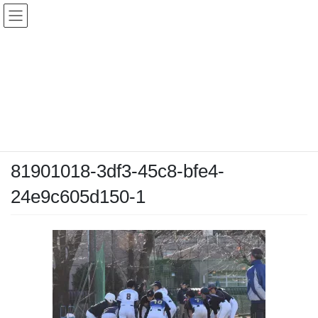
コ
ナ
ン
ビ
テ
ゲ
ン
ー
メディア
ツ
シ
へ
ョ
ス
ン
HOME
メディア
81901018-3df3-45c8-bfe4-24e9c605d150-1
キ
に
ッ
移
プ
動
2024-12-10
/ 最終更新日時 :
2024-12-10
chiyodamarines
81901018-3df3-45c8-bfe4-
24e9c605d150-1