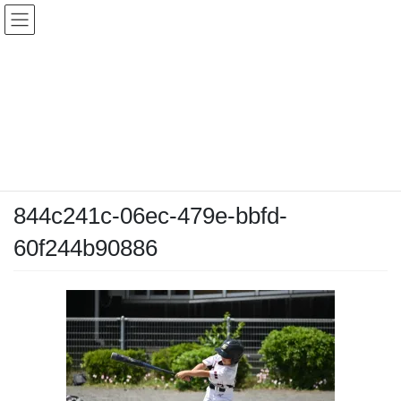
コ
ナ
ン
ビ
テ
ゲ
ン
ー
メディア
ツ
シ
へ
ョ
ス
ン
HOME
メディア
844c241c-06ec-479e-bbfd-60f244b90886
キ
に
ッ
移
プ
動
2026-05-09
/ 最終更新日時 :
2026-05-09
chiyodamarines
844c241c-06ec-479e-bbfd-
60f244b90886