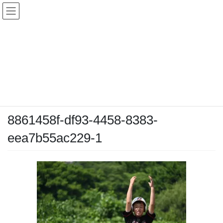
コ
ナ
ン
ビ
テ
ゲ
ン
ー
メディア
ツ
シ
へ
ョ
ス
ン
HOME
メディア
8861458f-df93-4458-8383-eea7b55ac229-1
キ
に
ッ
移
プ
動
2025-06-28
/ 最終更新日時 :
2025-06-28
chiyodamarines
8861458f-df93-4458-8383-
eea7b55ac229-1