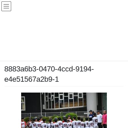
コ
ナ
ン
ビ
テ
ゲ
ン
ー
メディア
ツ
シ
へ
ョ
ス
ン
HOME
メディア
8883a6b3-0470-4ccd-9194-e4e51567a2b9-1
キ
に
ッ
移
プ
動
2026-06-14
/ 最終更新日時 :
2026-06-14
chiyodamarines
8883a6b3-0470-4ccd-9194-
e4e51567a2b9-1