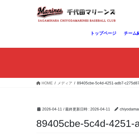
コ
ナ
ン
ビ
テ
ゲ
ン
ー
ツ
シ
トップページ
チーム
へ
ョ
ス
ン
キ
に
ッ
移
プ
動
HOME
メディア
89405cbe-5c4d-4251-adb7-c275d8
2026-04-11
/ 最終更新日時 :
2026-04-11
chiyodamar
89405cbe-5c4d-4251-