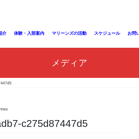
紹介
体験・入部案内
マリーンズの活動
スケジュール
お問
メディア
7447d5
ines
adb7-c275d87447d5