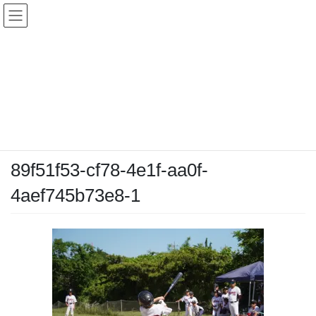
コ
ナ
ン
ビ
テ
ゲ
ン
ー
メディア
ツ
シ
へ
ョ
ス
ン
HOME
メディア
89f51f53-cf78-4e1f-aa0f-4aef745b73e8-1
キ
に
ッ
移
プ
動
2026-05-30
/ 最終更新日時 :
2026-05-30
chiyodamarines
89f51f53-cf78-4e1f-aa0f-
4aef745b73e8-1