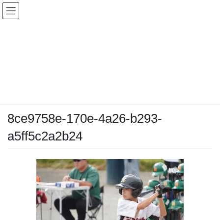
コ
ナ
ン
ビ
テ
ゲ
ン
ー
メディア
ツ
シ
へ
ョ
ス
ン
HOME
メディア
8ce9758e-170e-4a26-b293-a5ff5c2a2b24
キ
に
ッ
移
プ
動
2025-10-13
/ 最終更新日時 :
2025-10-13
chiyodamarines
8ce9758e-170e-4a26-b293-
a5ff5c2a2b24