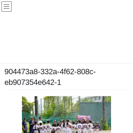
コ
ナ
ン
ビ
テ
ゲ
ン
ー
メディア
ツ
シ
へ
ョ
ス
ン
HOME
メディア
904473a8-332a-4f62-808c-eb907354e642-1
キ
に
ッ
移
プ
動
2026-05-10
/ 最終更新日時 :
2026-05-10
chiyodamarines
904473a8-332a-4f62-808c-
eb907354e642-1