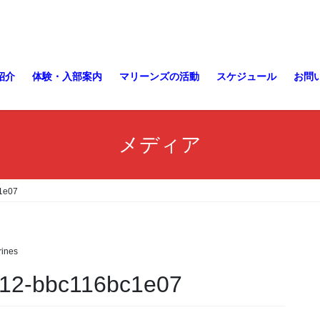
紹介
体験・入部案内
マリーンズの活動
スケジュール
お問
メディア
1e07
ines
a12-bbc116bc1e07