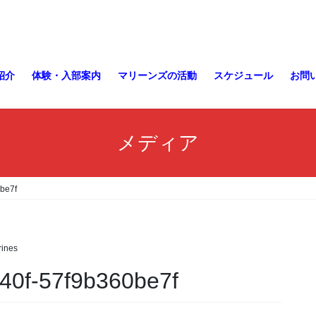
紹介
体験・入部案内
マリーンズの活動
スケジュール
お問
メディア
be7f
ines
40f-57f9b360be7f