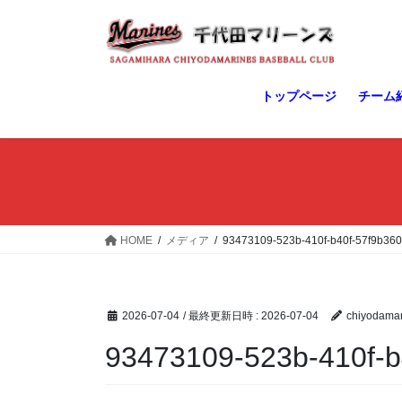
コ
ナ
ン
ビ
テ
ゲ
ン
ー
ツ
シ
トップページ
チーム
へ
ョ
ス
ン
キ
に
ッ
移
プ
動
HOME
メディア
93473109-523b-410f-b40f-57f9b360
2026-07-04
/ 最終更新日時 :
2026-07-04
chiyodamar
93473109-523b-410f-b