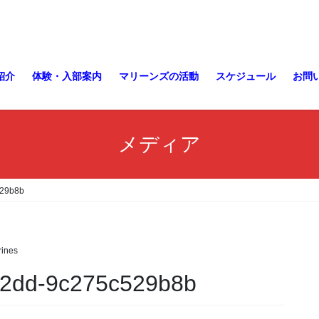
紹介
体験・入部案内
マリーンズの活動
スケジュール
お問
メディア
529b8b
ines
82dd-9c275c529b8b