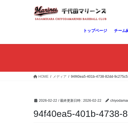
コ
ナ
ン
ビ
テ
ゲ
ン
ー
ツ
シ
トップページ
チーム
へ
ョ
ス
ン
キ
に
ッ
移
プ
動
HOME
メディア
94f40ea5-401b-4738-82dd-9c275c
2026-02-22
/ 最終更新日時 :
2026-02-22
chiyodamar
94f40ea5-401b-4738-