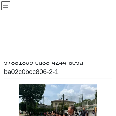
コ
ナ
ン
ビ
テ
ゲ
ン
ー
メディア
ツ
シ
へ
ョ
ス
ン
HOME
メディア
97881309-cd38-4244-8e9a-ba02c0bcc806-2-1
キ
に
ッ
移
プ
動
2025-07-06
/ 最終更新日時 :
2025-07-06
chiyodamarines
97881309-cd38-4244-8e9a-
ba02c0bcc806-2-1