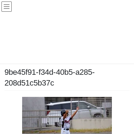
コ
ナ
ン
ビ
テ
ゲ
ン
ー
メディア
ツ
シ
へ
ョ
ス
ン
HOME
メディア
9be45f91-f34d-40b5-a285-208d51c5b37c
キ
に
ッ
移
プ
動
2025-10-05
/ 最終更新日時 :
2025-10-05
chiyodamarines
9be45f91-f34d-40b5-a285-
208d51c5b37c