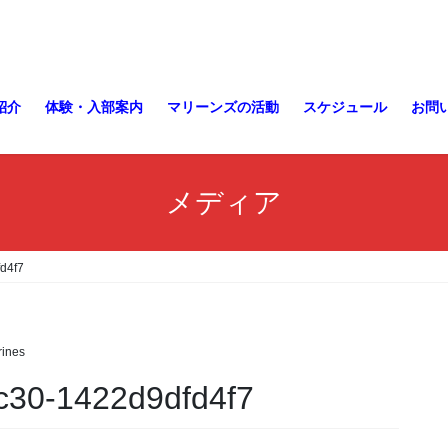
紹介
体験・入部案内
マリーンズの活動
スケジュール
お問
メディア
d4f7
ines
c30-1422d9dfd4f7