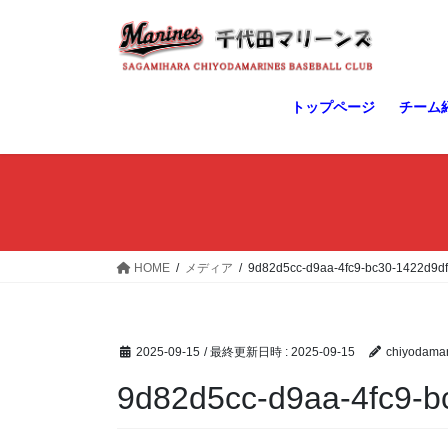
コ
ナ
ン
ビ
テ
ゲ
ン
ー
ツ
シ
トップページ
チーム
へ
ョ
ス
ン
キ
に
ッ
移
プ
動
HOME
メディア
9d82d5cc-d9aa-4fc9-bc30-1422d9df
2025-09-15
/ 最終更新日時 :
2025-09-15
chiyodamar
9d82d5cc-d9aa-4fc9-b