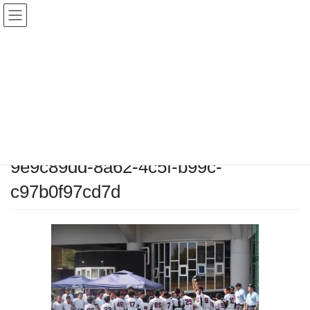
コ
ナ
ン
ビ
テ
ゲ
ン
ー
メディア
ツ
シ
へ
ョ
ス
ン
HOME
メディア
9e9c89dd-8a62-4c5f-b99c-c97b0f97cd7d
キ
に
ッ
移
プ
動
2025-10-05
/ 最終更新日時 :
2025-10-05
chiyodamarines
9e9c89dd-8a62-4c5f-b99c-
c97b0f97cd7d