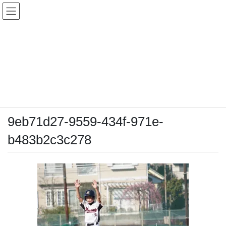
コ
ナ
ン
ビ
テ
ゲ
ン
ー
メディア
ツ
シ
へ
ョ
ス
ン
HOME
メディア
9eb71d27-9559-434f-971e-b483b2c3c278
キ
に
ッ
移
プ
動
2026-02-22
/ 最終更新日時 :
2026-02-22
chiyodamarines
9eb71d27-9559-434f-971e-
b483b2c3c278