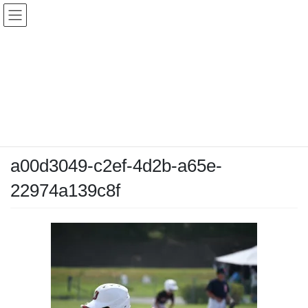
コ
ナ
ン
ビ
テ
ゲ
ン
ー
メディア
ツ
シ
へ
ョ
ス
ン
HOME
メディア
a00d3049-c2ef-4d2b-a65e-22974a139c8f
キ
に
ッ
移
プ
動
2025-08-24
/ 最終更新日時 :
2025-08-24
chiyodamarines
a00d3049-c2ef-4d2b-a65e-
22974a139c8f