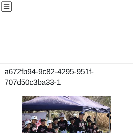
コ
ナ
ン
ビ
テ
ゲ
ン
ー
メディア
ツ
シ
へ
ョ
ス
ン
HOME
メディア
a672fb94-9c82-4295-951f-707d50c3ba33-1
キ
に
ッ
移
プ
動
2025-03-22
/ 最終更新日時 :
2025-03-22
chiyodamarines
a672fb94-9c82-4295-951f-
707d50c3ba33-1