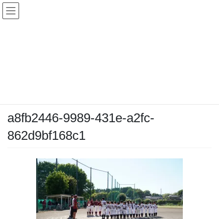
コ
ナ
ン
ビ
テ
ゲ
ン
ー
メディア
ツ
シ
へ
ョ
ス
ン
HOME
メディア
a8fb2446-9989-431e-a2fc-862d9bf168c1
キ
に
ッ
移
プ
動
2026-05-06
/ 最終更新日時 :
2026-05-06
chiyodamarines
a8fb2446-9989-431e-a2fc-
862d9bf168c1