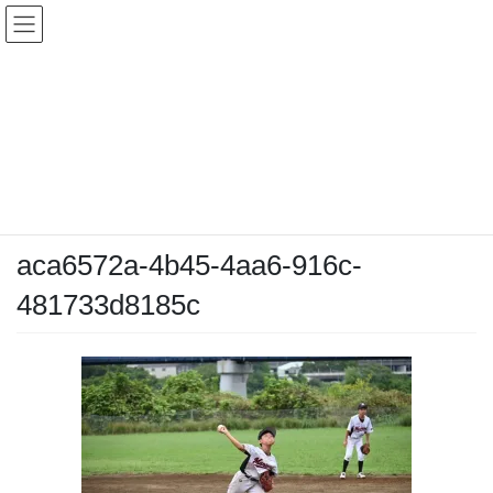
コ
ナ
ン
ビ
テ
ゲ
ン
ー
メディア
ツ
シ
へ
ョ
ス
ン
HOME
メディア
aca6572a-4b45-4aa6-916c-481733d8185c
キ
に
ッ
移
プ
動
2025-09-15
/ 最終更新日時 :
2025-09-15
chiyodamarines
aca6572a-4b45-4aa6-916c-
481733d8185c