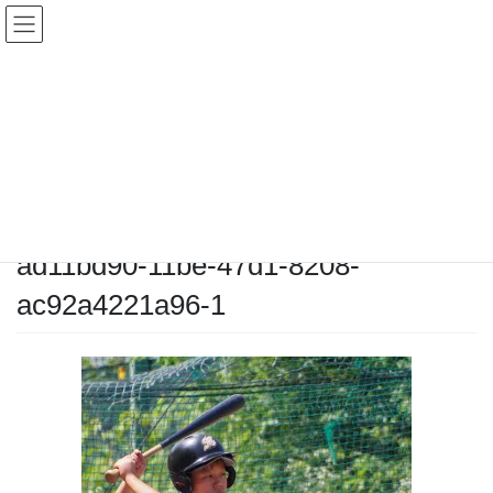
コ
ナ
ン
ビ
テ
ゲ
ン
ー
メディア
ツ
シ
へ
ョ
ス
ン
HOME
メディア
ad11bd90-11be-47d1-8208-ac92a4221a96-1
キ
に
ッ
移
プ
動
2025-06-29
/ 最終更新日時 :
2025-06-29
chiyodamarines
ad11bd90-11be-47d1-8208-
ac92a4221a96-1