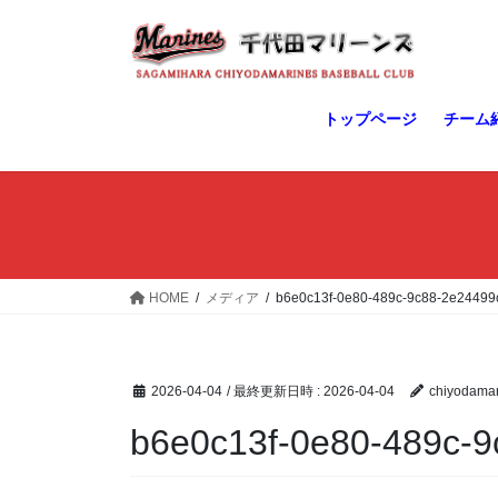
コ
ナ
ン
ビ
テ
ゲ
ン
ー
ツ
シ
トップページ
チーム
へ
ョ
ス
ン
キ
に
ッ
移
プ
動
HOME
メディア
b6e0c13f-0e80-489c-9c88-2e24499
2026-04-04
/ 最終更新日時 :
2026-04-04
chiyodamar
b6e0c13f-0e80-489c-