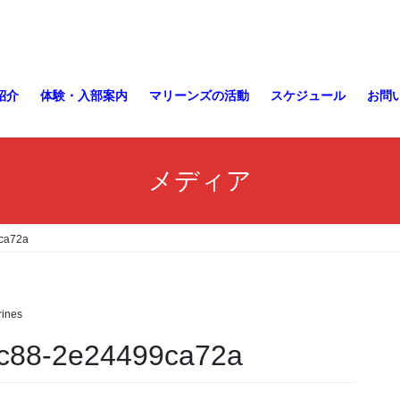
紹介
体験・入部案内
マリーンズの活動
スケジュール
お問
メディア
ca72a
ines
9c88-2e24499ca72a