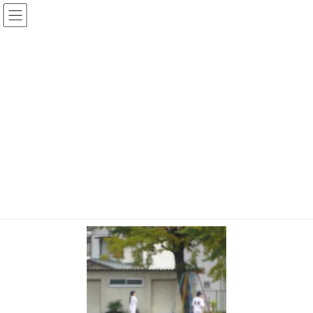
コ
ナ
ン
ビ
テ
ゲ
ン
ー
メディア
ツ
シ
へ
ョ
ス
ン
HOME
メディア
b719956b-121e-48c1-9c67-aac5d7d92177
キ
に
ッ
移
プ
動
2025-10-13
/ 最終更新日時 :
2025-10-13
chiyodamarines
b719956b-121e-48c1-9c67-
aac5d7d92177