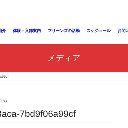
紹介
体験・入部案内
マリーンズの活動
スケジュール
お問
メディア
a99cf
ines
8aca-7bd9f06a99cf