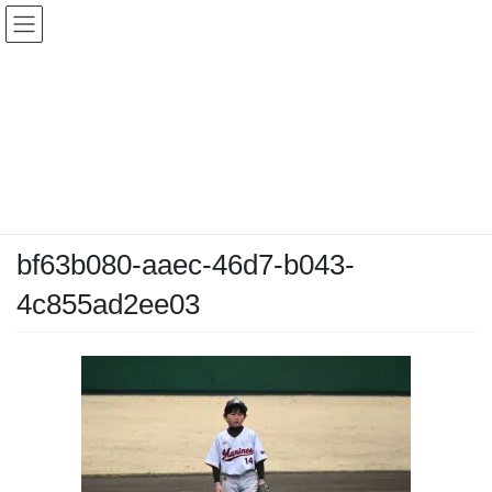
コ
ナ
ン
ビ
テ
ゲ
ン
ー
メディア
ツ
シ
へ
ョ
ス
ン
HOME
メディア
bf63b080-aaec-46d7-b043-4c855ad2ee03
キ
に
ッ
移
プ
動
2026-03-20
/ 最終更新日時 :
2026-03-20
chiyodamarines
bf63b080-aaec-46d7-b043-
4c855ad2ee03