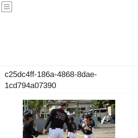
コ
ナ
ン
ビ
テ
ゲ
ン
ー
メディア
ツ
シ
へ
ョ
ス
ン
HOME
メディア
c25dc4ff-186a-4868-8dae-1cd794a07390
キ
に
ッ
移
プ
動
2026-04-26
/ 最終更新日時 :
2026-04-26
chiyodamarines
c25dc4ff-186a-4868-8dae-
1cd794a07390