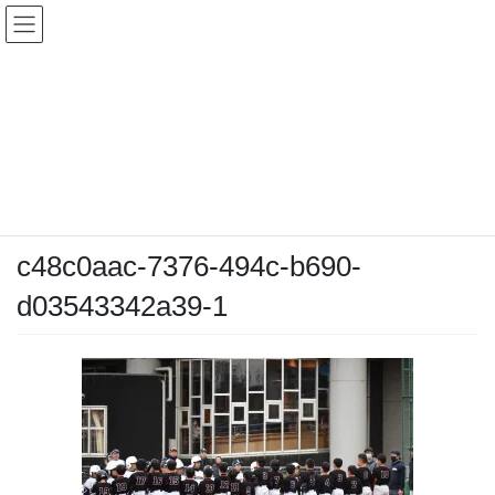
コ
ナ
ン
ビ
テ
ゲ
ン
ー
メディア
ツ
シ
へ
ョ
ス
ン
HOME
メディア
c48c0aac-7376-494c-b690-d03543342a39-1
キ
に
ッ
移
プ
動
2025-03-16
/ 最終更新日時 :
2025-03-16
chiyodamarines
c48c0aac-7376-494c-b690-
d03543342a39-1