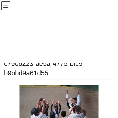
コ
ナ
ン
ビ
テ
ゲ
ン
ー
メディア
ツ
シ
へ
ョ
ス
ン
HOME
メディア
c7906223-ae5a-4775-bfc9-b9bbd9a61d55
キ
に
ッ
移
プ
動
2025-11-03
/ 最終更新日時 :
2025-11-03
chiyodamarines
c7906223-ae5a-4775-bfc9-
b9bbd9a61d55