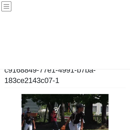
コ
ナ
ン
ビ
テ
ゲ
ン
ー
メディア
ツ
シ
へ
ョ
ス
ン
HOME
メディア
c9168849-77e1-4991-b7ba-183ce2143c07-1
キ
に
ッ
移
プ
動
2025-07-19
/ 最終更新日時 :
2025-07-19
chiyodamarines
c9168849-77e1-4991-b7ba-
183ce2143c07-1