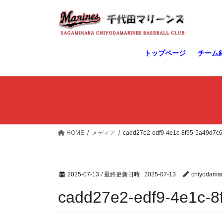
コ
ナ
ン
ビ
テ
ゲ
ン
ー
ツ
シ
トップページ
チーム
へ
ョ
ス
ン
キ
に
ッ
移
プ
動
HOME
メディア
cadd27e2-edf9-4e1c-8f95-5a49d7c
2025-07-13
/ 最終更新日時 :
2025-07-13
chiyodamar
cadd27e2-edf9-4e1c-8