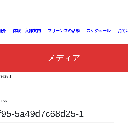
紹介
体験・入部案内
マリーンズの活動
スケジュール
お問
メディア
68d25-1
ines
f95-5a49d7c68d25-1