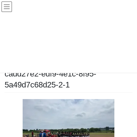
コ
ナ
ン
ビ
テ
ゲ
ン
ー
メディア
ツ
シ
へ
ョ
ス
ン
HOME
メディア
cadd27e2-edf9-4e1c-8f95-5a49d7c68d25-2-1
キ
に
ッ
移
プ
動
2025-07-13
/ 最終更新日時 :
2025-07-13
chiyodamarines
cadd27e2-edf9-4e1c-8f95-
5a49d7c68d25-2-1