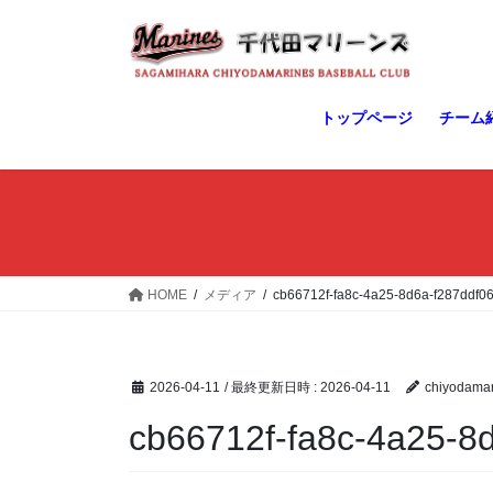
コ
ナ
ン
ビ
テ
ゲ
ン
ー
ツ
シ
トップページ
チーム
へ
ョ
ス
ン
キ
に
ッ
移
プ
動
HOME
メディア
cb66712f-fa8c-4a25-8d6a-f287ddf0
2026-04-11
/ 最終更新日時 :
2026-04-11
chiyodamar
cb66712f-fa8c-4a25-8