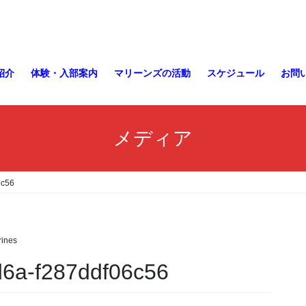
紹介
体験・入部案内
マリーンズの活動
スケジュール
お問
メディア
6c56
ines
d6a-f287ddf06c56