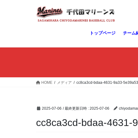
コ
ナ
ン
ビ
テ
ゲ
ン
ー
ツ
シ
トップページ
チーム
へ
ョ
ス
ン
キ
に
ッ
移
プ
動
HOME
メディア
cc8ca3cd-bdaa-4631-9a33-5e39a53
2025-07-06
/ 最終更新日時 :
2025-07-06
chiyodamar
cc8ca3cd-bdaa-4631-