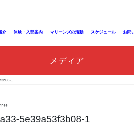
紹介
体験・入部案内
マリーンズの活動
スケジュール
お問
メディア
f3b08-1
ines
9a33-5e39a53f3b08-1